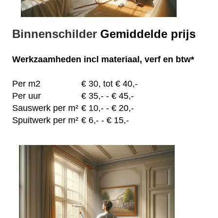
Binnenschilder
Gemiddelde prijs
Werkzaamheden
incl materiaal, verf en btw*
Per m2
€
30, tot
€ 40,-
Per uur
€
35,-
- € 45,-
Sauswerk per m²
€
10,-
- € 20,-
Spuitwerk per m²
€
6,-
- € 15,-