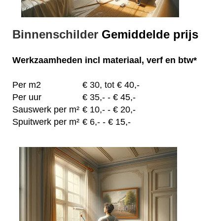
Binnenschilder
Gemiddelde prijs
Werkzaamheden
incl materiaal, verf en btw*
Per m2
€
30, tot
€ 40,-
Per uur
€
35,-
- € 45,-
Sauswerk per m²
€
10,-
- € 20,-
Spuitwerk per m²
€
6,-
- € 15,-