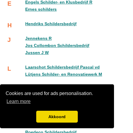
Engels Schilder- en Klusbedrijf R
E
Ernes schilders
Hendriks Schildersbedrijf
H
Jennekens R
J
Jos Collombon Schildersbedrijf
Jussen J W
Laarschot Schildersbedrijf Pascal vd
L
Lütjens Schilder- en Renovatiewerk M
Mulders Schilderwerken Han
M
Cookies are used for ads personalisation.
Learn more
PRM Schilderservice BV
P
Akkoord
RS Schilderwerken
R
Rajo Schilderwerken
Roedeco Schildersbedrijf