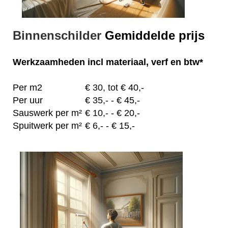
Binnenschilder
Gemiddelde prijs
Werkzaamheden
incl materiaal, verf en btw*
Per m2
€
30, tot
€ 40,-
Per uur
€
35,-
- € 45,-
Sauswerk per m²
€
10,-
- € 20,-
Spuitwerk per m²
€
6,-
- € 15,-