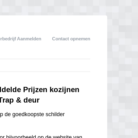
erbedrijf Aanmelden
Contact opnemen
ddelde Prijzen kozijnen
 Trap & deur
op de goedkoopste schilder
door bijvoorbeeld op de website van