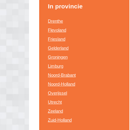
In provincie
Drenthe
Flevoland
Friesland
Gelderland
Groningen
Limburg
Noord-Brabant
Noord-Holland
Overijssel
Utrecht
Zeeland
Zuid-Holland