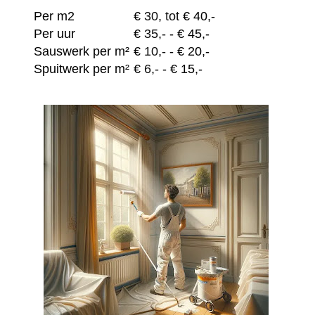
Per m2
€
30, tot
€ 40,-
Per uur
€
35,-
- € 45,-
Sauswerk per m²
€
10,-
- € 20,-
Spuitwerk per m²
€
6,-
- € 15,-