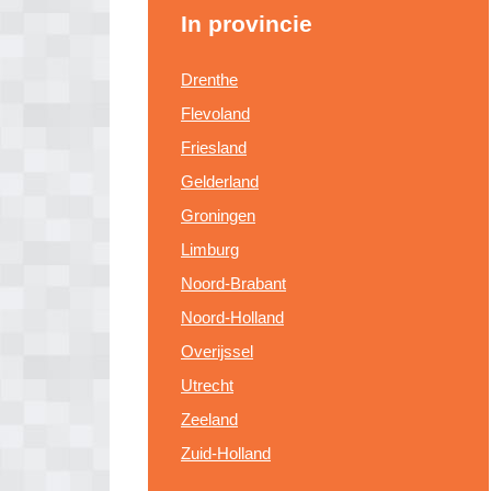
In provincie
Drenthe
Flevoland
Friesland
Gelderland
Groningen
Limburg
Noord-Brabant
Noord-Holland
Overijssel
Utrecht
Zeeland
Zuid-Holland