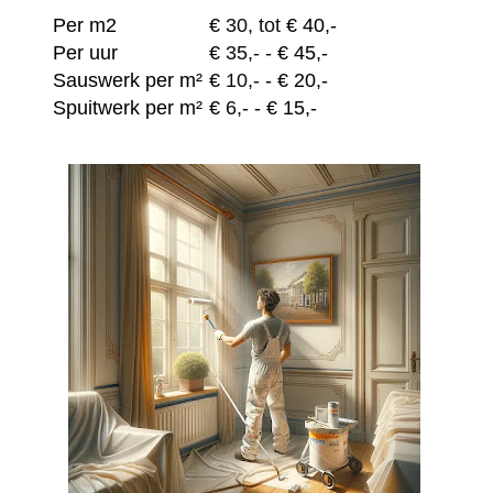
Per m2
€
30, tot
€ 40,-
Per uur
€
35,-
- € 45,-
Sauswerk per m²
€
10,-
- € 20,-
Spuitwerk per m²
€
6,-
- € 15,-