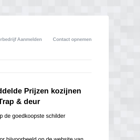
erbedrijf Aanmelden
Contact opnemen
ddelde Prijzen kozijnen
 Trap & deur
op de goedkoopste schilder
door bijvoorbeeld op de website van