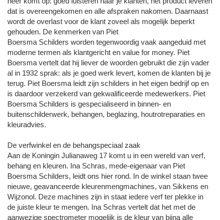
neer komt op: goed luisteren naar je klanten, het product leveren
dat is overeengekomen en alle afspraken nakomen. Daarnaast
wordt de overlast voor de klant zoveel als mogelijk beperkt
gehouden. De kenmerken van Piet
Boersma Schilders worden tegenwoordig vaak aangeduid met
moderne termen als klantgericht en value for money. Piet
Boersma vertelt dat hij liever de woorden gebruikt die zijn vader
al in 1932 sprak: als je goed werk levert, komen de klanten bij je
terug. Piet Boersma leidt zijn schilders in het eigen bedrijf op en
is daardoor verzekerd van gekwalificeerde medewerkers. Piet
Boersma Schilders is gespecialiseerd in binnen- en
buitenschilderwerk, behangen, beglazing, houtrotreparaties en
kleuradvies.
De verfwinkel en de behangspeciaal zaak
Aan de Koningin Julianaweg 17 komt u in een wereld van verf,
behang en kleuren. Ina Schras, mede-eigenaar van Piet
Boersma Schilders, leidt ons hier rond. In de winkel staan twee
nieuwe, geavanceerde kleurenmengmachines, van Sikkens en
Wijzonol. Deze machines zijn in staat iedere verf ter plekke in
de juiste kleur te mengen. Ina Schras vertelt dat het met de
aanwezige spectrometer mogelijk is de kleur van bijna alle